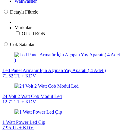
Wallwasher
Detaylı Filtrele
Markalar
OLUTRON
Çok Satanlar
Led Panel Armatür İçin Alçıpan Yay Aparatı ( 4 Adet )
71.52 TL + KDV
24 Volt 2 Watt Cob Modül Led
12.71 TL + KDV
1 Watt Power Led Çip
7.95 TL + KDV