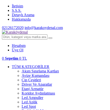
İletişim
S.S.S.
Detaylı Arama
Hakkımızda
02126172020
info@karakoydenal.com
Hesabım
Üye Ol
0
Sepetim
0 TL
TÜM KATEGORİLER
Akım Sınırlama Kartları
Avize Kumandası
Çip Çeşitleri
Driver Ve Aparatlar
Etanj Armatür
Koridor Aydınlatması
Led Ampuller
Led Aplik
Led Spot