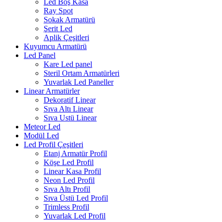
Led Boş Kasa
Ray Spot
Sokak Armatürü
Şerit Led
Aplik Çeşitleri
Kuyumcu Armatürü
Led Panel
Kare Led panel
Steril Ortam Armatürleri
Yuvarlak Led Paneller
Linear Armatürler
Dekoratif Linear
Sıva Altı Linear
Sıva Ustü Linear
Meteor Led
Modül Led
Led Profil Çeşitleri
Etanj Armatür Profil
Köşe Led Profil
Linear Kasa Profil
Neon Led Profil
Sıva Altı Profil
Sıva Üstü Led Profil
Trimless Profil
Yuvarlak Led Profil