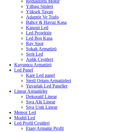
Redüktörlü Motor
Yılbaşı Süsleri
Yüksek Tavan
Adaptör Ve Trafo
Bahçe & Havuz Kasa
Kanopi Led
Led Projektör
Led Boş Kasa
Ray Spot
Sokak Armatürü
Şerit Led
Aplik Çeşitleri
Kuyumcu Armatürü
Led Panel
Kare Led panel
Steril Ortam Armatürleri
Yuvarlak Led Paneller
Linear Armatürler
Dekoratif Linear
Sıva Altı Linear
Sıva Ustü Linear
Meteor Led
Modül Led
Led Profil Çeşitleri
Etanj Armatür Profil