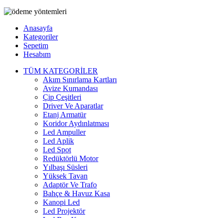
Anasayfa
Kategoriler
Sepetim
Hesabım
TÜM KATEGORİLER
Akım Sınırlama Kartları
Avize Kumandası
Çip Çeşitleri
Driver Ve Aparatlar
Etanj Armatür
Koridor Aydınlatması
Led Ampuller
Led Aplik
Led Spot
Redüktörlü Motor
Yılbaşı Süsleri
Yüksek Tavan
Adaptör Ve Trafo
Bahçe & Havuz Kasa
Kanopi Led
Led Projektör