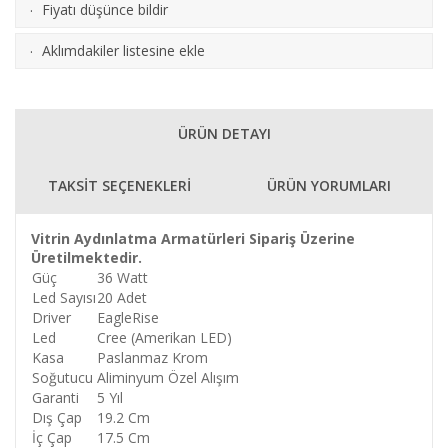
Fiyatı düşünce bildir
·
Aklımdakiler listesine ekle
·
ÜRÜN DETAYI
TAKSİT SEÇENEKLERİ
ÜRÜN YORUMLARI
Vitrin Aydınlatma Armatürleri Sipariş Üzerine
Üretilmektedir.
Güç
36 Watt
Led Sayısı
20 Adet
Driver
EagleRise
Led
Cree (Amerikan LED)
Kasa
Paslanmaz Krom
Soğutucu
Aliminyum Özel Alışım
Garanti
5 Yıl
Dış Çap
19.2 Cm
İç Çap
17.5 Cm