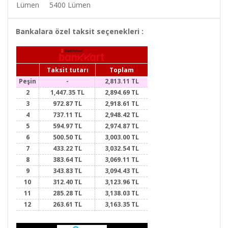
Lümen
5400 Lümen
Bankalara özel taksit seçenekleri :
Taksit tutarı
Toplam
Peşin
-
2,813.11 TL
2
1,447.35 TL
2,894.69 TL
3
972.87 TL
2,918.61 TL
4
737.11 TL
2,948.42 TL
5
594.97 TL
2,974.87 TL
6
500.50 TL
3,003.00 TL
7
433.22 TL
3,032.54 TL
8
383.64 TL
3,069.11 TL
9
343.83 TL
3,094.43 TL
10
312.40 TL
3,123.96 TL
11
285.28 TL
3,138.03 TL
12
263.61 TL
3,163.35 TL