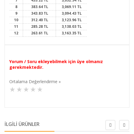
7
433.22 TL
3,032.54 TL
8
383.64 TL
3,069.11 TL
9
343.83 TL
3,094.43 TL
10
312.40 TL
3,123.96 TL
11
285.28 TL
3,138.03 TL
12
263.61 TL
3,163.35 TL
Yorum / Soru ekleyebilmek için üye olmanız
gerekmektedir.
Ortalama Değerlendirme »
İLGİLİ ÜRÜNLER