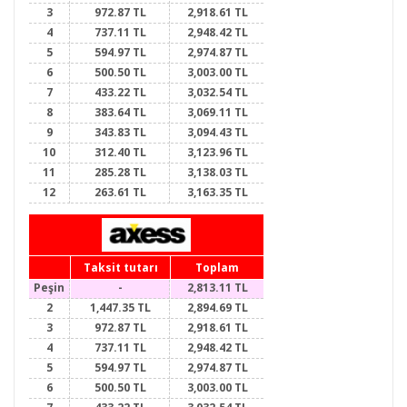
3
972.87 TL
2,918.61 TL
4
737.11 TL
2,948.42 TL
5
594.97 TL
2,974.87 TL
6
500.50 TL
3,003.00 TL
7
433.22 TL
3,032.54 TL
8
383.64 TL
3,069.11 TL
9
343.83 TL
3,094.43 TL
10
312.40 TL
3,123.96 TL
11
285.28 TL
3,138.03 TL
12
263.61 TL
3,163.35 TL
Taksit tutarı
Toplam
Peşin
-
2,813.11 TL
2
1,447.35 TL
2,894.69 TL
3
972.87 TL
2,918.61 TL
4
737.11 TL
2,948.42 TL
5
594.97 TL
2,974.87 TL
6
500.50 TL
3,003.00 TL