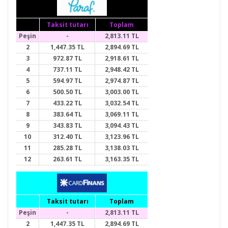
Taksit tutarı
Toplam
Peşin
-
2,813.11 TL
2
1,447.35 TL
2,894.69 TL
3
972.87 TL
2,918.61 TL
4
737.11 TL
2,948.42 TL
5
594.97 TL
2,974.87 TL
6
500.50 TL
3,003.00 TL
7
433.22 TL
3,032.54 TL
8
383.64 TL
3,069.11 TL
9
343.83 TL
3,094.43 TL
10
312.40 TL
3,123.96 TL
11
285.28 TL
3,138.03 TL
12
263.61 TL
3,163.35 TL
Taksit tutarı
Toplam
Peşin
-
2,813.11 TL
2
1,447.35 TL
2,894.69 TL