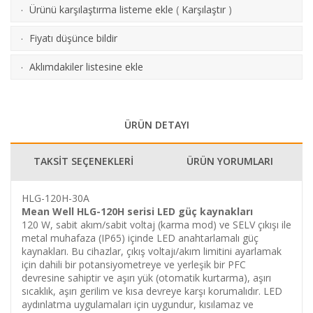
Ürünü karşılaştırma listeme ekle
(
Karşılaştır
)
·
Fiyatı düşünce bildir
·
Aklımdakiler listesine ekle
·
ÜRÜN DETAYI
TAKSİT SEÇENEKLERİ
ÜRÜN YORUMLARI
HLG-120H-30A
Mean Well HLG-120H serisi LED güç kaynakları
120 W, sabit akım/sabit voltaj (karma mod) ve SELV çıkışı ile
metal muhafaza (IP65) içinde LED anahtarlamalı güç
kaynakları.
Bu cihazlar, çıkış voltajı/akım limitini ayarlamak
için dahili bir potansiyometreye ve yerleşik bir PFC
devresine sahiptir ve aşırı yük (otomatik kurtarma), aşırı
sıcaklık, aşırı gerilim ve kısa devreye karşı korumalıdır.
LED
aydınlatma uygulamaları için uygundur, kısılamaz ve