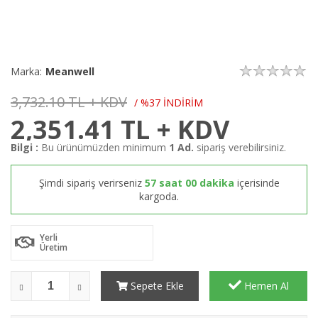
Marka:
Meanwell
3,732.10 TL + KDV
/ %37 İNDİRİM
2,351.41
TL + KDV
Bilgi :
Bu ürünümüzden minimum
1 Ad.
sipariş verebilirsiniz.
Şimdi sipariş verirseniz
57 saat 00 dakika
içerisinde
kargoda.
Yerli
Üretim
Sepete Ekle
Hemen Al