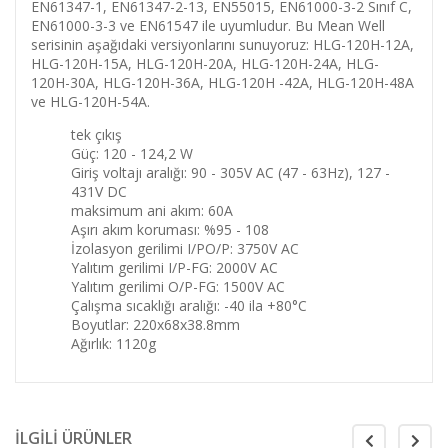
EN61347-1, EN61347-2-13, EN55015, EN61000-3-2 Sınıf C,
EN61000-3-3 ve EN61547 ile uyumludur.
Bu Mean Well
serisinin aşağıdaki versiyonlarını sunuyoruz: HLG-120H-12A,
HLG-120H-15A, HLG-120H-20A, HLG-120H-24A, HLG-
120H-30A, HLG-120H-36A, HLG-120H -42A, HLG-120H-48A
ve HLG-120H-54A.
tek çıkış
Güç: 120 - 124,2 W
Giriş voltajı aralığı: 90 - 305V AC (47 - 63Hz), 127 -
431V DC
maksimum ani akım: 60A
Aşırı akım koruması: %95 - 108
İzolasyon gerilimi I/PO/P: 3750V AC
Yalıtım gerilimi I/P-FG: 2000V AC
Yalıtım gerilimi O/P-FG: 1500V AC
Çalışma sıcaklığı aralığı: -40 ila +80°C
Boyutlar: 220x68x38.8mm
Ağırlık: 1120g
İLGİLİ ÜRÜNLER