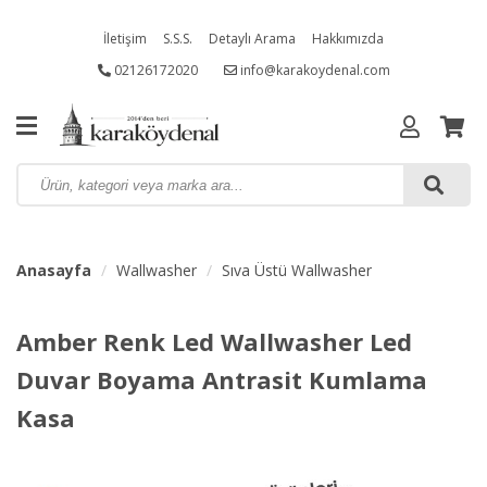
İletişim
S.S.S.
Detaylı Arama
Hakkımızda
02126172020
info@karakoydenal.com
Anasayfa
Wallwasher
Sıva Üstü Wallwasher
Amber Renk Led Wallwasher Led
Duvar Boyama Antrasit Kumlama
Kasa