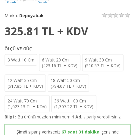
Marka:
Depoyabak
325.81
TL + KDV
ÖLÇÜ VE GÜÇ
3 Watt 10 Cm
6 Watt 20 Cm
9 Watt 30 Cm
(
423.16
TL + KDV)
(
510.57
TL + KDV)
12 Watt 35 Cm
18 Watt 50 Cm
(
617.85
TL + KDV)
(
794.67
TL + KDV)
24 Watt 70 Cm
36 Watt 100 Cm
(
1,023.13
TL + KDV)
(
1,307.22
TL + KDV)
Bilgi :
Bu ürünümüzden minimum
1 Ad.
sipariş verebilirsiniz.
Şimdi sipariş verirseniz
67 saat 31 dakika
içerisinde