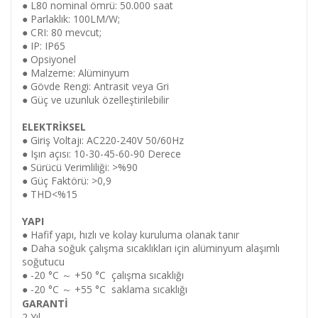
● L80 nominal ömrü: 50.000 saat
● Parlaklık: 100LM/W;
● CRI: 80 mevcut;
● IP: IP65
● Opsiyonel
● Malzeme: Alüminyum
● Gövde Rengi: Antrasit veya Gri
● Güç ve uzunluk özelleştirilebilir
ELEKTRİKSEL
● Giriş Voltajı: AC220-240V 50/60Hz
● Işın açısı: 10-30-45-60-90 Derece
● Sürücü Verimliliği: >%90
● Güç Faktörü: >0,9
● THD<%15
YAPI
● Hafif yapı, hızlı ve kolay kuruluma olanak tanır
● Daha soğuk çalışma sıcaklıkları için alüminyum alaşımlı
soğutucu
● -20
°C ～
+50
°C
çalışma sıcaklığı
● -20
°C ～
+55
°C
saklama sıcaklığı
GARANTİ
2 Yıl