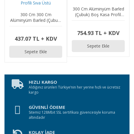
300 Cm Alüminyüm Barled
300 Cm 300 Cm
(Çubuk) Boş Kasa Profili
Alüminyüm Barled (Çubuk)
Sıva Üstü
Boş Kasa Profili Sıva Üstü
754.93 TL + KDV
437.07 TL + KDV
Sepete Ekle
Sepete Ekle
HIZLI KARGO
Aldığınız ürünleri Türkiye’nin her yerine hızlı ve ücretsiz
kargo
GÜVENLİ ÖDEME
Sitemiz 128Mbit SSL sertifikası güvencesiyle koruma
altındadır
KOLAY İADE